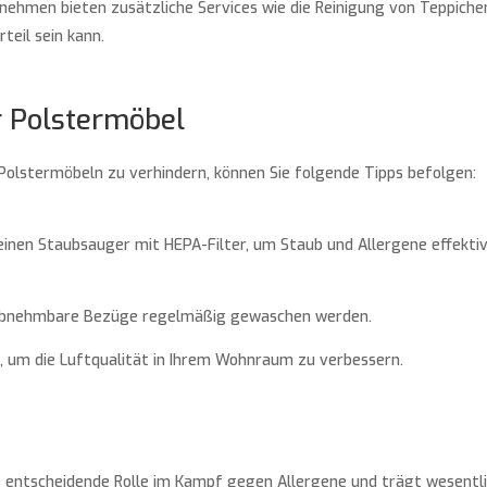
rnehmen bieten zusätzliche Services wie die Reinigung von Teppiche
teil sein kann.
er Polstermöbel
olstermöbeln zu verhindern, können Sie folgende Tipps befolgen:
 einen Staubsauger mit HEPA-Filter, um Staub und Allergene effekti
n abnehmbare Bezüge regelmäßig gewaschen werden.
in, um die Luftqualität in Ihrem Wohnraum zu verbessern.
ine entscheidende Rolle im Kampf gegen Allergene und trägt wesentl