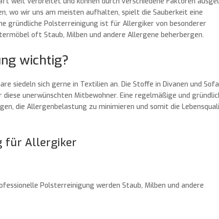
haft weit verbreitet und können durch verschiedene Faktoren ausge
, wo wir uns am meisten aufhalten, spielt die Sauberkeit eine
ne gründliche Polsterreinigung ist für Allergiker von besonderer
termöbel oft Staub, Milben und andere Allergene beherbergen.
ung wichtig?
re siedeln sich gerne in Textilien an. Die Stoffe in Divanen und Sofa
ür diese unerwünschten Mitbewohner. Eine regelmäßige und gründlic
gen, die Allergenbelastung zu minimieren und somit die Lebensqual
g für Allergiker
rofessionelle Polsterreinigung werden Staub, Milben und andere