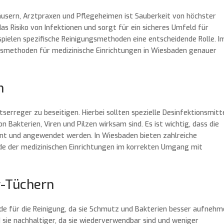
äusern, Arztpraxen und Pflegeheimen ist Sauberkeit von höchster
as Risiko von Infektionen und sorgt für ein sicheres Umfeld für
 spielen spezifische Reinigungsmethoden eine entscheidende Rolle. I
gsmethoden für medizinische Einrichtungen in Wiesbaden genauer
n
itserreger zu beseitigen. Hierbei sollten spezielle Desinfektionsmitt
 Bakterien, Viren und Pilzen wirksam sind. Es ist wichtig, dass die
nt und angewendet werden. In Wiesbaden bieten zahlreiche
nde der medizinischen Einrichtungen im korrekten Umgang mit
r-Tüchern
de für die Reinigung, da sie Schmutz und Bakterien besser aufnehm
sie nachhaltiger, da sie wiederverwendbar sind und weniger