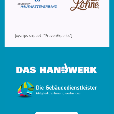
[xyz-ips snippet="ProvenExperts"]