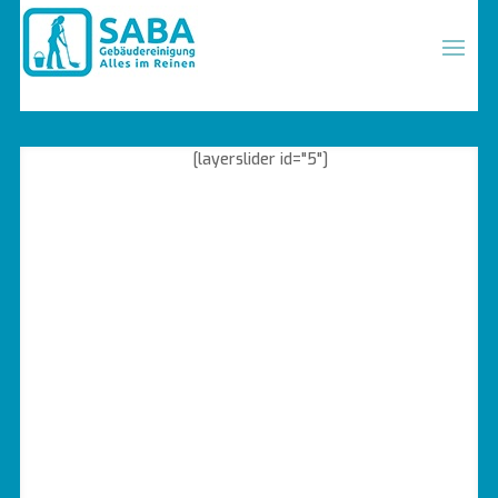
[layerslider id="5"]